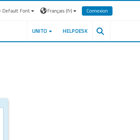
Default Font
Français ‎(fr)‎
Connexion
UNITO
HELPDESK