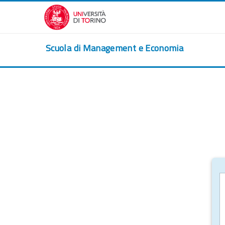
Passer au contenu principal
Scuola di Management e Economia