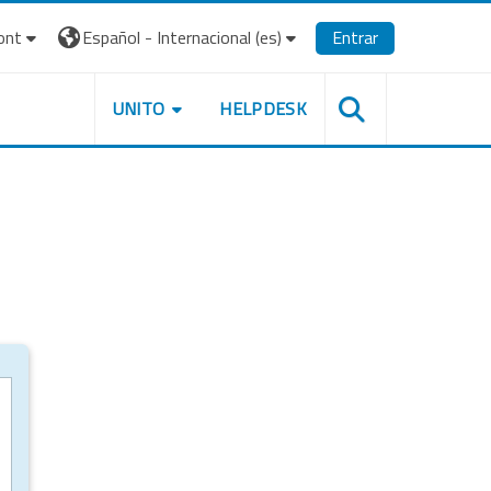
ont
Español - Internacional ‎(es)‎
Entrar
UNITO
HELPDESK