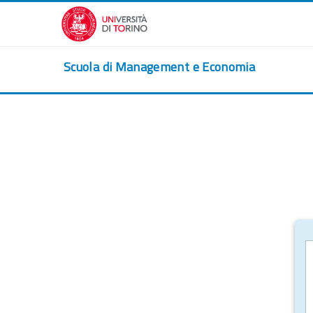
Salta al contenido principal
Scuola di Management e Economia