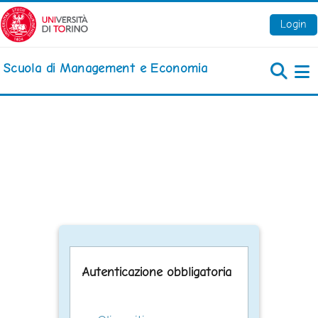
Vai al contenuto principale
Login
Scuola di Management e Economia
Pa
Autenticazione obbligatoria