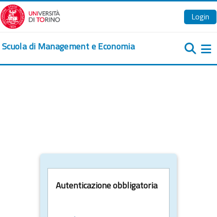
Vai al contenuto principale
Login
Scuola di Management e Economia
Pa
Autenticazione obbligatoria