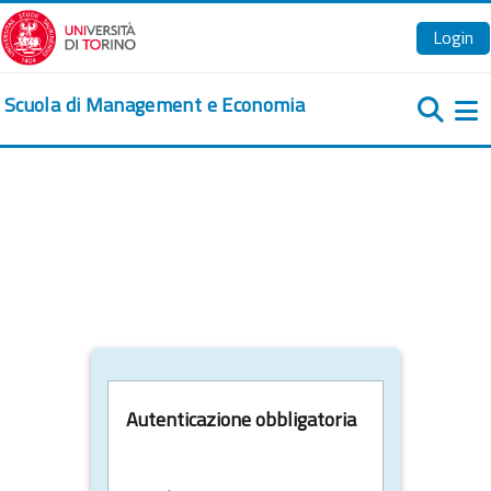
Vai al contenuto principale
Login
Scuola di Management e Economia
Pa
Autenticazione obbligatoria