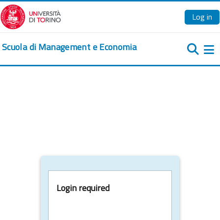
Skip to main content
Log in
Scuola di Management e Economia
Si
Login required