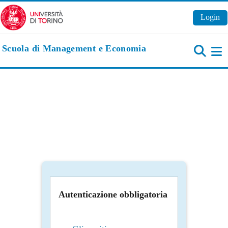
Vai al contenuto principale
Login
Scuola di Management e Economia
Pa
Autenticazione obbligatoria