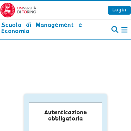
Vai al contenuto principale
Login
Scuola di Management e
Economia
P
Autenticazione
obbligatoria