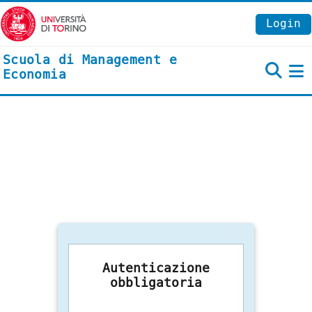
Vai al contenuto principale
Login
Scuola di Management e
Economia
P
Autenticazione
obbligatoria