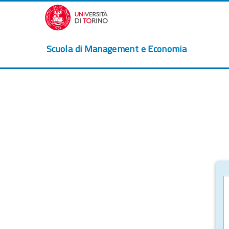
Passer au contenu principal
Scuola di Management e Economia