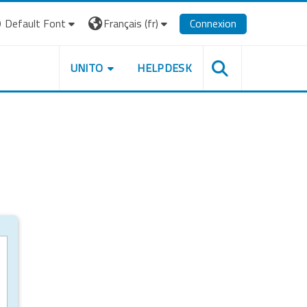
Default Font
Français ‎(fr)‎
Connexion
UNITO
HELPDESK