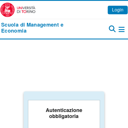
Vai al contenuto principale
Login
Scuola di Management e
Economia
Pa
Autenticazione
obbligatoria