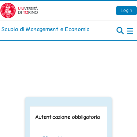
Vai al contenuto principale
Login
Scuola di Management e Economia
Pa
Autenticazione obbligatoria