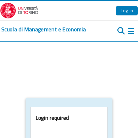
Skip to main content
Log in
Scuola di Management e Economia
Si
Login required