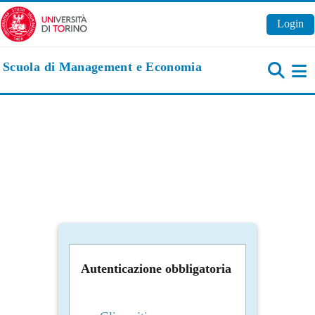
Vai al contenuto principale
Login
Scuola di Management e Economia
Pa
Autenticazione obbligatoria