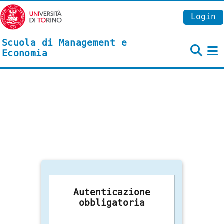
Vai al contenuto principale
Login
Scuola di Management e
Economia
P
Autenticazione
obbligatoria