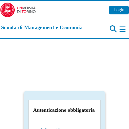
Vai al contenuto principale
Login
Scuola di Management e Economia
Pa
Autenticazione obbligatoria