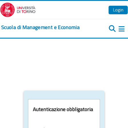
Vai al contenuto principale
Login
Scuola di Management e Economia
Pa
Autenticazione obbligatoria