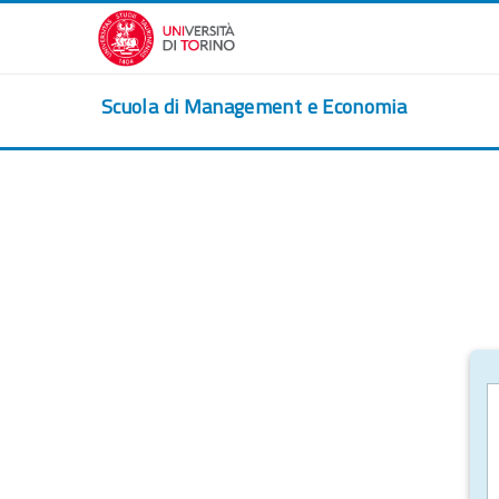
Passer au contenu principal
Scuola di Management e Economia