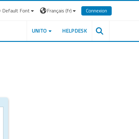
Default Font
Français ‎(fr)‎
Connexion
UNITO
HELPDESK