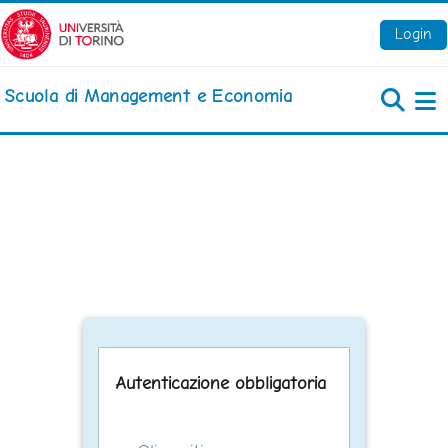
Vai al contenuto principale
Login
Scuola di Management e Economia
Pa
Autenticazione obbligatoria