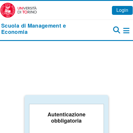
Vai al contenuto principale
Login
Scuola di Management e
Economia
Pa
Autenticazione
obbligatoria