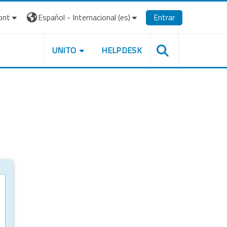
ont
Español - Internacional ‎(es)‎
Entrar
UNITO
HELPDESK