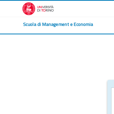
Salta al contenido principal
Scuola di Management e Economia