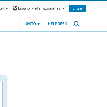
ont
Español - Internacional ‎(es)‎
Entrar
UNITO
HELPDESK