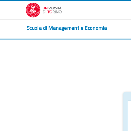
Salta al contenido principal
Scuola di Management e Economia