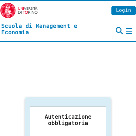
Vai al contenuto principale
Login
Scuola di Management e
Economia
P
Autenticazione
obbligatoria