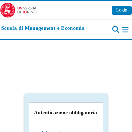
Vai al contenuto principale
Login
Scuola di Management e Economia
Pa
Autenticazione obbligatoria