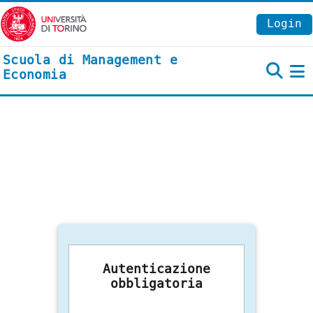
Vai al contenuto principale
Login
Scuola di Management e
Economia
P
Autenticazione
obbligatoria