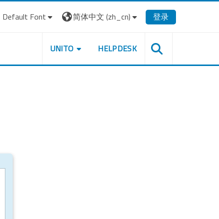
Default Font
简体中文 ‎(zh_cn)‎
登录
UNITO
HELPDESK