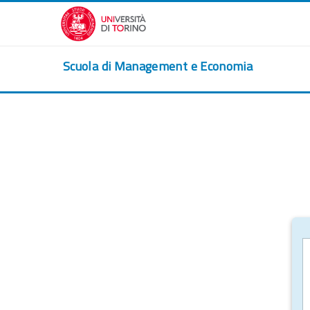
跳到主要内容
Scuola di Management e Economia