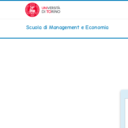
Vai al contenuto principale
Scuola di Management e Economia