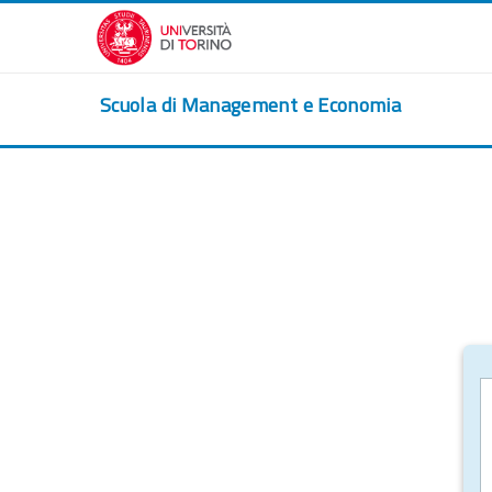
Vai al contenuto principale
Scuola di Management e Economia