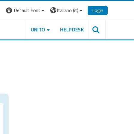
Default Font
Italiano ‎(it)‎
Login
UNITO
HELPDESK