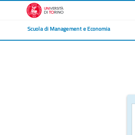
Salta al contenido principal
Scuola di Management e Economia