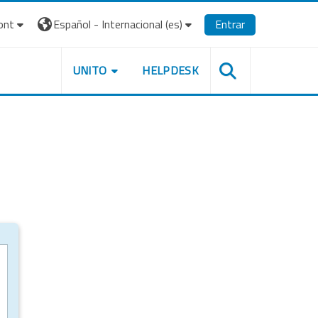
ont
Español - Internacional ‎(es)‎
Entrar
UNITO
HELPDESK