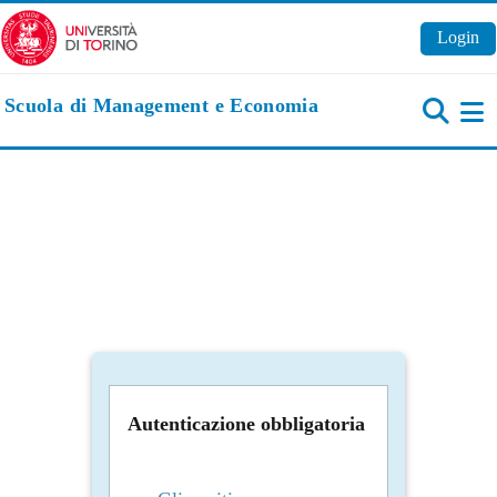
Vai al contenuto principale
Login
Scuola di Management e Economia
Pa
Autenticazione obbligatoria