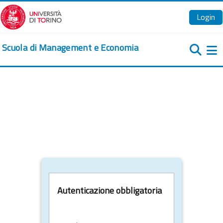
Vai al contenuto principale
Login
Scuola di Management e Economia
Pa
Autenticazione obbligatoria