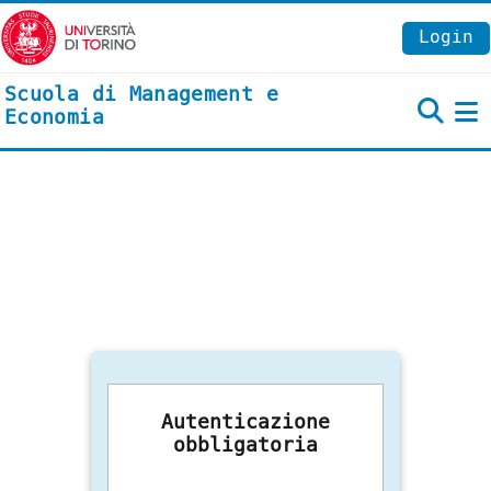
Vai al contenuto principale
Login
Scuola di Management e
Economia
P
Autenticazione
obbligatoria