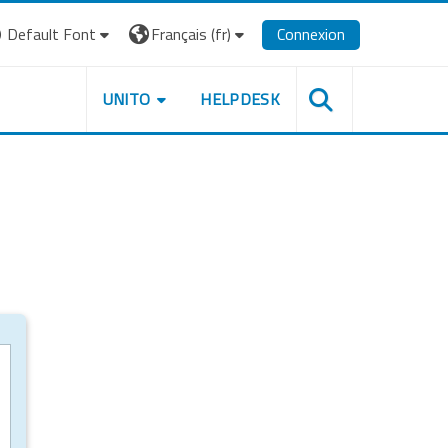
Default Font
Français ‎(fr)‎
Connexion
UNITO
HELPDESK