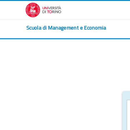
Passer au contenu principal
Scuola di Management e Economia