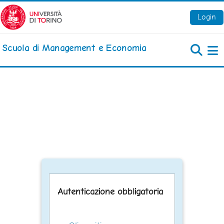
Vai al contenuto principale
Login
Scuola di Management e Economia
Pa
Autenticazione obbligatoria