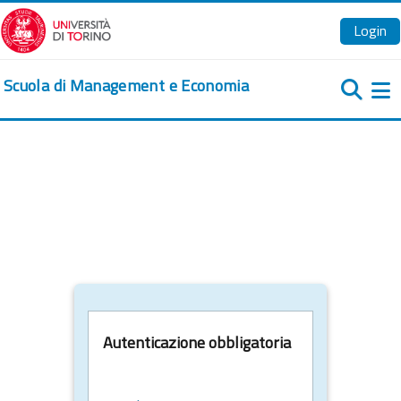
Vai al contenuto principale
Login
Scuola di Management e Economia
Pa
Autenticazione obbligatoria