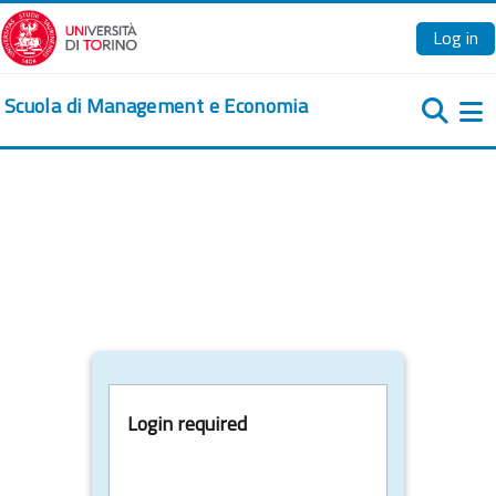
Skip to main content
Log in
Scuola di Management e Economia
Si
Login required