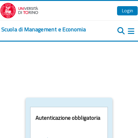
Vai al contenuto principale
Login
Scuola di Management e Economia
Pa
Autenticazione obbligatoria