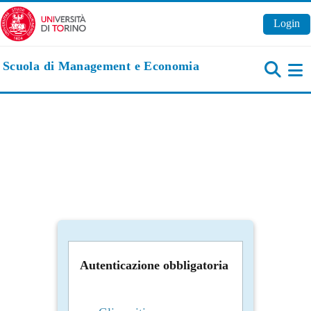
Vai al contenuto principale
Login
Scuola di Management e Economia
Pa
Autenticazione obbligatoria