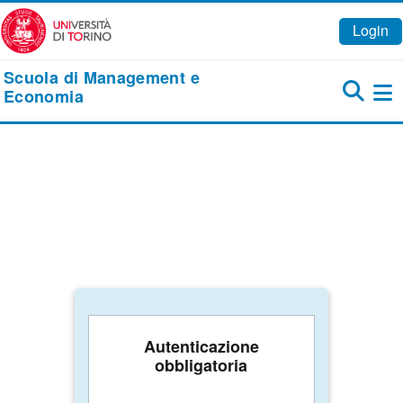
Vai al contenuto principale
Login
Scuola di Management e
Economia
Pa
Autenticazione
obbligatoria