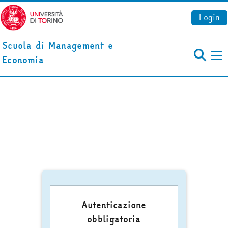
Vai al contenuto principale
Login
Scuola di Management e
Economia
Pa
Autenticazione
obbligatoria