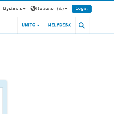
Dyslexic
Italiano ‎(it)‎
Login
UNITO
HELPDESK