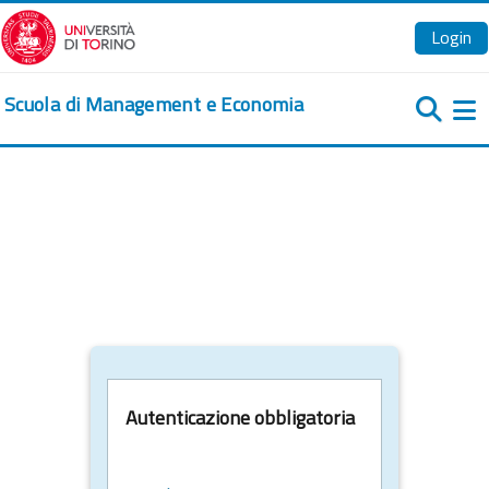
Vai al contenuto principale
Login
Scuola di Management e Economia
Pa
Autenticazione obbligatoria