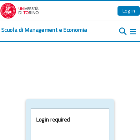
Skip to main content
Log in
Scuola di Management e Economia
Si
Login required