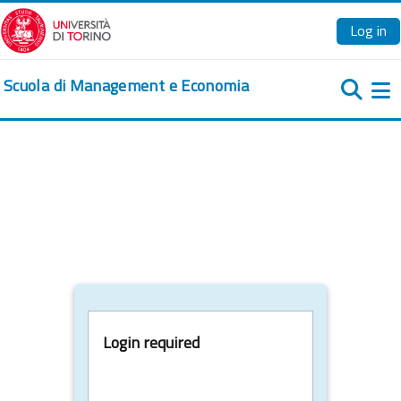
Skip to main content
Log in
Scuola di Management e Economia
Si
Login required