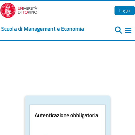
Vai al contenuto principale
Login
Scuola di Management e Economia
Pa
Autenticazione obbligatoria