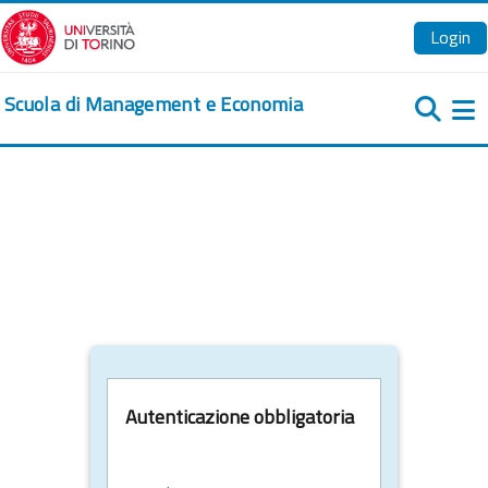
Vai al contenuto principale
Login
Scuola di Management e Economia
Pa
Autenticazione obbligatoria