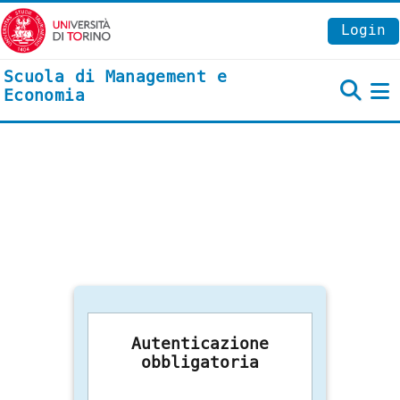
Vai al contenuto principale
Login
Scuola di Management e
Economia
P
Autenticazione
obbligatoria