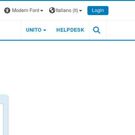
Modern Font
Italiano ‎(it)‎
Login
UNITO
HELPDESK