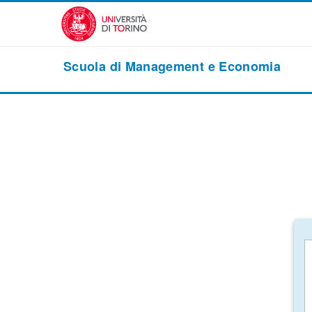
Vai al contenuto principale
Scuola di Management e Economia