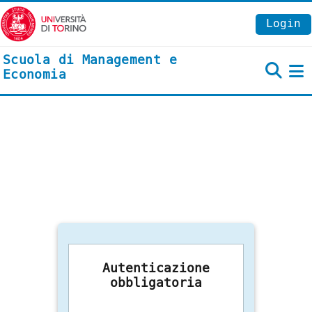
Vai al contenuto principale
Login
Scuola di Management e
Economia
P
Autenticazione
obbligatoria