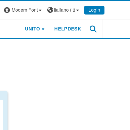
Modern Font
Italiano ‎(it)‎
Login
UNITO
HELPDESK