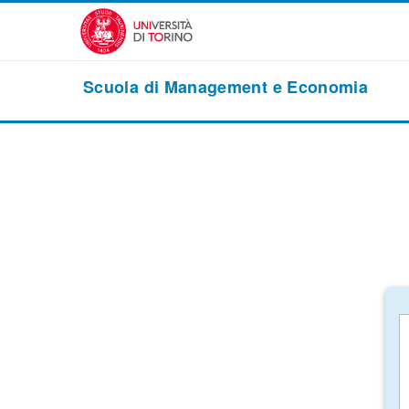
Vai al contenuto principale
Scuola di Management e Economia